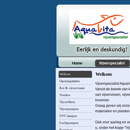
Welkom
Welkom
Openingstijden
Vijverspecialist AquaV
Koi & vijvervissen
Vanuit de kweek van k
van vijvervissen, vijv
Voeders
hovenier.
Vijverfilters
Graag geven wij onze
Vijverpompen
materialen en planten. 
UVC lampen
Ook voor aanleg en on
Luchtpompen
u, onder het kopje "Vi
Fonteinen