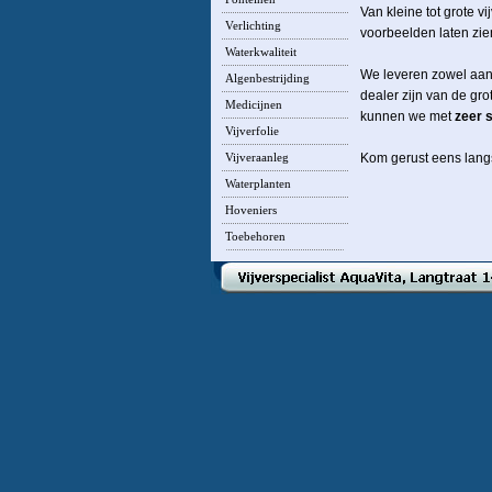
Van kleine tot grote vi
Verlichting
voorbeelden laten zie
Waterkwaliteit
We leveren zowel aan 
Algenbestrijding
dealer zijn van de gr
Medicijnen
kunnen we met
zeer 
Vijverfolie
Kom gerust eens langs
Vijveraanleg
Waterplanten
Hoveniers
Toebehoren