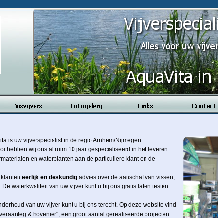
ita is uw vijverspecialist in de regio Arnhem/Nijmegen.
oi hebben wij ons al ruim 10 jaar gespecialiseerd in het leveren
ermaterialen en waterplanten aan de particuliere klant en de
 klanten
eerlijk en deskundig
advies over de aanschaf van vissen,
De waterkwaliteit van uw vijver kunt u bij ons gratis laten testen.
derhoud van uw vijver kunt u bij ons terecht. Op deze website vind
jveraanleg & hovenier", een groot aantal gerealiseerde projecten.